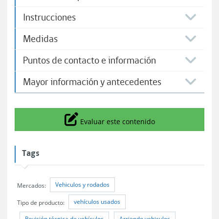
Instrucciones
Medidas
Puntos de contacto e información
Mayor información y antecedentes
Icono
Evaluar este contenido
Tags
Vehiculos y rodados
Mercados:
vehículos usados
Tipo de producto:
Revisión técnica de vehículos
Arriendo vehiculos