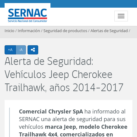
Contenido principal
SERNAC
Toggle 
Inicio
/
Información
/
Seguridad de productos
/
Alertas de Seguridad
/
Agrandar texto
Achicar texto
+A
-A
icono compartir
Alerta de Seguridad:
Vehículos Jeep Cherokee
Trailhawk, años 2014-2017
Comercial Chrysler SpA
ha informado al
SERNAC una alerta de seguridad para sus
vehículos
marca Jeep, modelo Cherokee
Trailhawk 4x4
,
comercializados en