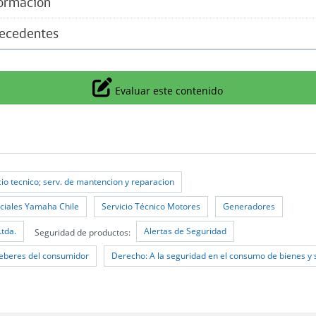
formación
tecedentes
Icono
Evaluar este contenido
cio tecnico; serv. de mantencion y reparacion
iciales Yamaha Chile
Servicio Técnico Motores
Generadores
tda.
Alertas de Seguridad
Seguridad de productos:
eberes del consumidor
Derecho: A la seguridad en el consumo de bienes y 