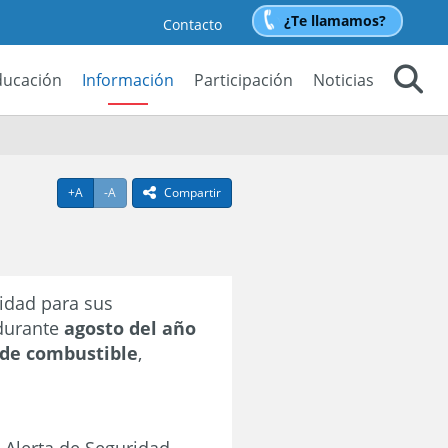
¿Te llamamos?
Contacto
ducación
Información
Participación
Noticias
Buscar
Agrandar texto
Achicar texto
+A
-A
Compartir
icono compartir
idad para sus
 durante
agosto del año
 de combustible
,