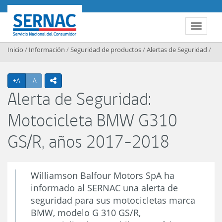
Contenido principal
SERNAC
Toggle 
Inicio
/
Información
/
Seguridad de productos
/
Alertas de Seguridad
/
Agrandar texto
Achicar texto
+A
-A
icono compartir
Alerta de Seguridad:
Motocicleta BMW G310
GS/R, años 2017-2018
Williamson Balfour Motors SpA ha
informado al SERNAC una alerta de
seguridad para sus motocicletas marca
BMW, modelo G 310 GS/R,