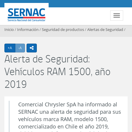
Contenido principal
SERNAC
Toggle 
Inicio
/
Información
/
Seguridad de productos
/
Alertas de Seguridad
/
Agrandar texto
Achicar texto
+A
-A
icono compartir
Alerta de Seguridad:
Vehículos RAM 1500, año
2019
Comercial Chrysler SpA ha informado al
SERNAC una alerta de seguridad para sus
vehículos marca RAM, modelo 1500,
comercializado en Chile el año 2019,