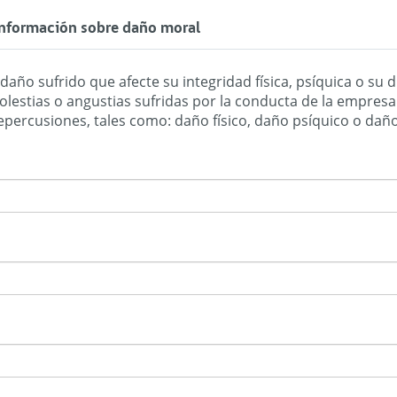
 información sobre daño moral
año sufrido que afecte su integridad física, psíquica o su d
olestias o angustias sufridas por la conducta de la empres
económico sufrido, pero sí repercusiones, tales como: daño físico, dañ