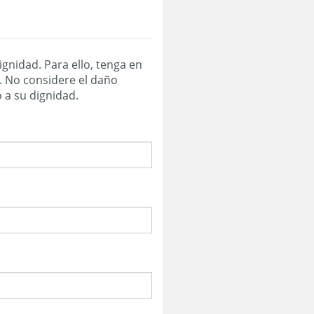
ignidad. Para ello, tenga en
a. No considere el daño
o psíquico o daño a su dignidad.