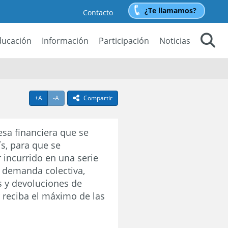
¿Te llamamos?
Contacto
ducación
Información
Participación
Noticias
Buscar
Agrandar texto
Achicar texto
+A
-A
Compartir
icono compartir
sa financiera que se
ís, para que se
 incurrido en una serie
a demanda colectiva,
s y devoluciones de
 reciba el máximo de las