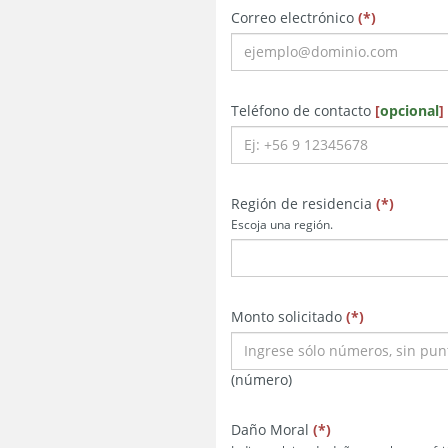
obligatorio
obligatorio
obligatori
Correo electrónico
(
*
)
obligator
Teléfono de contacto
[
opcional
]
obligator
obligato
obligat
Región de residencia
(
*
)
Escoja una región.
obligatorio
obligatorio
obligatorio
Monto solicitado
(
*
)
(número)
obligatorio
obligatorio
obligatorio
Daño Moral
(
*
)