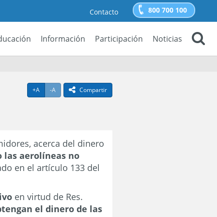
800 700 100
Contacto
ducación
Información
Participación
Noticias
Buscar
Agrandar texto
Achicar texto
icono compartir
+A
-A
Compartir
idores, acerca del dinero
 las aerolíneas no
ado en el artículo 133 del
tivo
en virtud de Res.
tengan el dinero de las