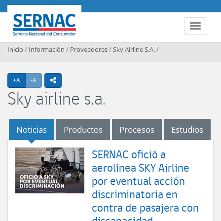
Contenido principal
SERNAC
Toggle 
Inicio
/
Información
/
Proveedores
/
Sky Airline S.A.
/
Agrandar texto
Achicar texto
+A
-A
icono compartir
Sky airline s.a.
Noticias
Productos
Procesos
Estudios
SERNAC ofició a
aerolínea SKY Airline
por eventual acción
discriminatoria en
contra de pasajera con
discapacidad