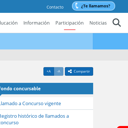
¿Te llamamos?
Contacto
ducación
Información
Participación
Noticias
Buscar
Agrandar texto
Achicar texto
+A
-A
Compartir
icono compartir
Fondo concursable
Llamado a Concurso vigente
Registro histórico de llamados a
concurso