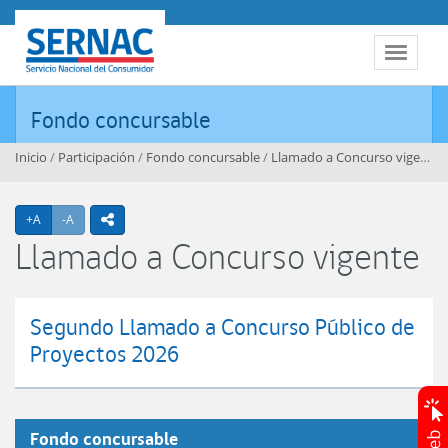
Contenido principal
SERNAC
Toggle 
Fondo concursable
Inicio
/
Participación
/
Fondo concursable
/
Llamado a Concurso vigente
/
Agrandar texto
Achicar texto
+A
-A
icono compartir
Llamado a Concurso vigente
Segundo Llamado a Concurso Público de
Proyectos 2026
Fondo concursable