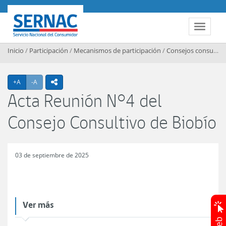
Contenido principal
SERNAC
Toggle 
Inicio
/
Participación
/
Mecanismos de participación
/
Consejos consultivos regionales
Agrandar texto
Achicar texto
+A
-A
icono compartir
Acta Reunión N°4 del
Consejo Consultivo de Biobío
03 de septiembre de 2025
Ver más