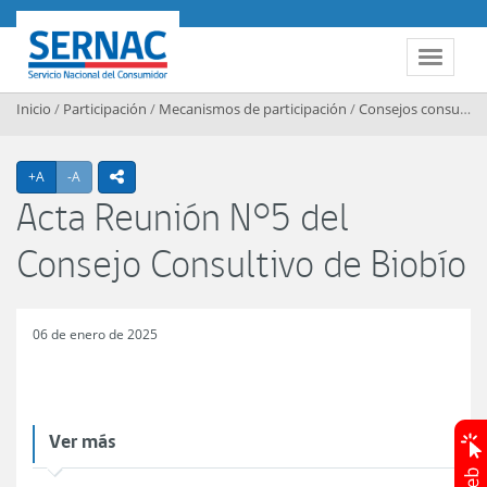
Contenido principal
SERNAC
Toggle 
Inicio
/
Participación
/
Mecanismos de participación
/
Consejos consultivos regionales
Agrandar texto
Achicar texto
+A
-A
icono compartir
Acta Reunión N°5 del
Consejo Consultivo de Biobío
06 de enero de 2025
Ver más