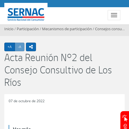
Contenido principal
SERNAC
Toggle 
Inicio
/
Participación
/
Mecanismos de participación
/
Consejos consultivos regionales
Agrandar texto
Achicar texto
+A
-A
icono compartir
Acta Reunión N°2 del
Consejo Consultivo de Los
Ríos
07 de octubre de 2022
Ver más