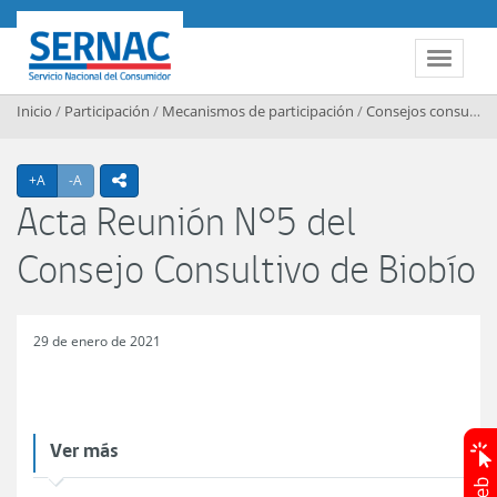
Contenido principal
SERNAC
Toggle 
Inicio
/
Participación
/
Mecanismos de participación
/
Consejos consultivos regionales
Agrandar texto
Achicar texto
+A
-A
icono compartir
Acta Reunión N°5 del
Consejo Consultivo de Biobío
29 de enero de 2021
Ver más