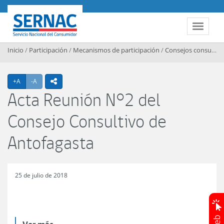
Contenido principal
SERNAC
Toggle 
Inicio
/
Participación
/
Mecanismos de participación
/
Consejos consultivos regionales
Agrandar texto
Achicar texto
+A
-A
icono compartir
Acta Reunión N°2 del
Consejo Consultivo de
Antofagasta
25 de julio de 2018
Ver más