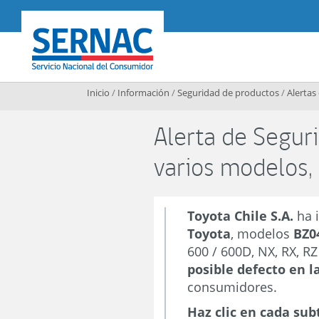
Contenido principal
SERNAC
Inicio
/
Información
/
Seguridad de productos
/
Alertas
Alerta de Seguri
varios modelos
Toyota Chile S.A.
ha 
Toyota
, modelos
BZ0
600 / 600D, NX, RX, R
posible defecto en l
consumidores.
Haz clic en cada sub