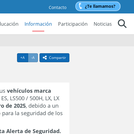
¿Te llamamos?
Contacto
ducación
Información
Participación
Noticias
Buscar
Agrandar texto
Achicar texto
+A
-A
Compartir
icono compartir
sus
vehículos marca
ES, LS500 / 500H, LX, LX
ro de 2025
, debido a un
 para la seguridad de los
ta Alerta de Seguridad.