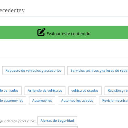
tecedentes:
Icono
Evaluar este contenido
Repuesto de vehiculos y accesorios
Servicios tecnicos y talleres de rep
de vehículos
Arriendo de vehículos
vehículos usados
Revisión y r
de automoviles
Automoviles
Automoviles usados
Revision tecnica
Alertas de Seguridad
guridad de productos: