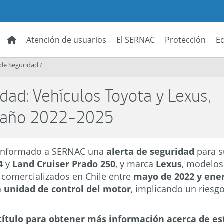
Atención de usuarios
El SERNAC
Protección
E
 de Seguridad
/
dad: Vehículos Toyota y Lexus,
, año 2022-2025
informado a SERNAC una
alerta de seguridad
para 
4
y
Land Cruiser Prado 250
, y marca
Lexus
, modelos 
Z comercializados en Chile entre
mayo de 2022 y ene
a unidad de control del motor
, implicando un riesgo
título para obtener más información acerca de es