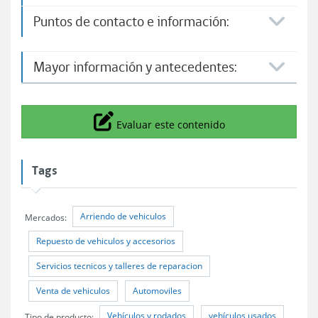
Puntos de contacto e información:​
Mayor información y antecedentes:
Icono
Evaluar este contenido
Tags
Arriendo de vehiculos
Mercados:
Repuesto de vehiculos y accesorios
Servicios tecnicos y talleres de reparacion
Venta de vehiculos
Automoviles
Vehículos y rodados
vehículos usados
Tipo de producto: