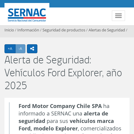
Contenido principal
SERNAC
Toggle 
Inicio
/
Información
/
Seguridad de productos
/
Alertas de Seguridad
/
Agrandar texto
Achicar texto
+A
-A
icono compartir
Alerta de Seguridad:
Vehículos Ford Explorer, año
2025
Ford Motor Company Chile SPA
ha
informado a SERNAC una
alerta de
seguridad
para sus
vehículos marca
Ford, modelo Explorer
, comercializados