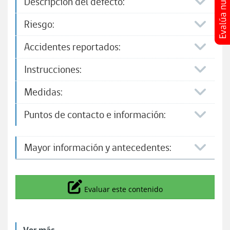
Descripción del defecto:
Riesgo:
Accidentes reportados:
Instrucciones:
Medidas:
Puntos de contacto e información:​
Mayor información y antecedentes:
Icono
Evaluar este contenido
Ver más