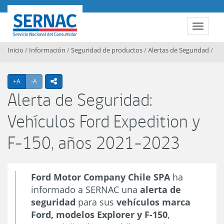
Contenido principal
SERNAC
Toggle 
Inicio
/
Información
/
Seguridad de productos
/
Alertas de Seguridad
/
Agrandar texto
Achicar texto
+A
-A
icono compartir
Alerta de Seguridad:
Vehículos Ford Expedition y
F-150, años 2021-2023
Ford Motor Company Chile SPA
ha
informado a SERNAC una
alerta de
seguridad
para sus
vehículos marca
Ford, modelos Explorer y F-150
,