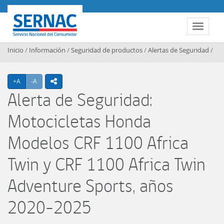
Contenido principal
SERNAC
Toggle 
Inicio
/
Información
/
Seguridad de productos
/
Alertas de Seguridad
/
Agrandar texto
Achicar texto
+A
-A
icono compartir
Alerta de Seguridad:
Motocicletas Honda
Modelos CRF 1100 Africa
Twin y CRF 1100 Africa Twin
Adventure Sports, años
2020-2025