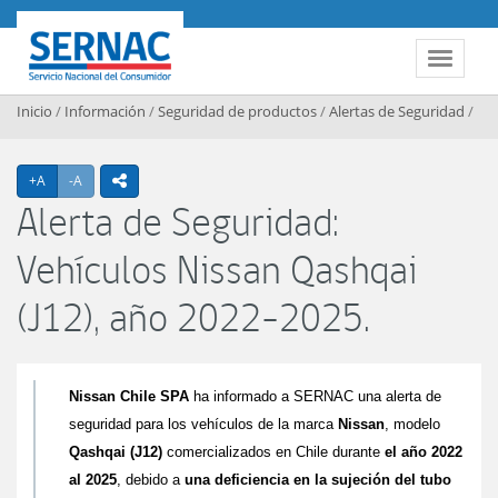
Contenido principal
SERNAC
Toggle 
Inicio
/
Información
/
Seguridad de productos
/
Alertas de Seguridad
/
Agrandar texto
Achicar texto
+A
-A
icono compartir
Alerta de Seguridad:
Vehículos Nissan Qashqai
(J12), año 2022-2025.
Nissan Chile SPA
ha informado a SERNAC
una alerta de
seguridad para los vehículos de la marca
Nissan
, modelo
Qashqai (J12)
comercializados en Chile durante
el año 2022
al 2025
, debido a
una deficiencia en la sujeción del tubo