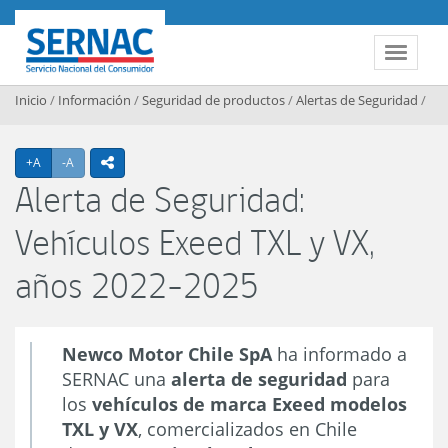
Contenido principal
SERNAC
Toggle 
Inicio
/
Información
/
Seguridad de productos
/
Alertas de Seguridad
/
Agrandar texto
Achicar texto
+A
-A
icono compartir
Alerta de Seguridad:
Vehículos Exeed TXL y VX,
años 2022-2025
Newco Motor Chile SpA
ha informado a
SERNAC una
alerta de seguridad
para
los
vehículos de marca Exeed modelos
TXL y VX
, comercializados en Chile