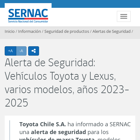
Contenido principal
SERNAC
Toggle 
Inicio
/
Información
/
Seguridad de productos
/
Alertas de Seguridad
/
Agrandar texto
Achicar texto
+A
-A
icono compartir
Alerta de Seguridad:
Vehículos Toyota y Lexus,
varios modelos, años 2023-
2025
Toyota Chile S.A.
ha informado a SERNAC
una
alerta de seguridad
para los
vehículos de marca Toyota
, modelos