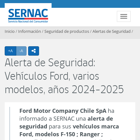
Contenido principal
SERNAC
Toggle 
Inicio
/
Información
/
Seguridad de productos
/
Alertas de Seguridad
/
Agrandar texto
Achicar texto
+A
-A
icono compartir
Alerta de Seguridad:
Vehículos Ford, varios
modelos, años 2024-2025
Ford Motor Company Chile SpA
ha
informado a SERNAC una
alerta de
seguridad
para sus
vehículos marca
Ford, modelos F-150 ; Ranger ;