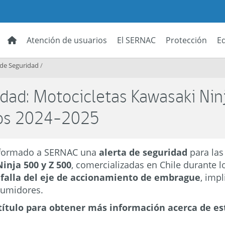
Atención de usuarios
El SERNAC
Protección
E
 de Seguridad
/
idad: Motocicletas Kawasaki Nin
ños 2024-2025
formado a SERNAC una
alerta de seguridad
para la
inja 500 y Z 500
, comercializadas en Chile durante 
 falla del eje de accionamiento de embrague
, imp
sumidores.
título para obtener más información acerca de es