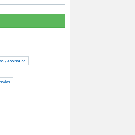
os y accesorios
s
usadas