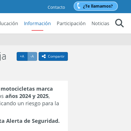
¿Te llamamos?
Contacto
ducación
Información
Participación
Noticias
Buscar
ja
Agrandar texto
Achicar texto
+A
-A
Compartir
icono compartir
s
motocicletas marca
los
años 2024 y 2025
,
licando un riesgo para la
ta Alerta de Seguridad.