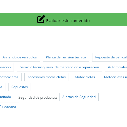
Icono
Evaluar este contenido
Arriendo de vehiculos
Planta de revision tecnica
Repuesto de vehicul
paracion
Servicio tecnico; serv. de mantencion y reparacion
Automovile
motocicletas
Accesorios motocicletas
Motocicletas
Motocicletas 
ta
Repuestos
imitada
Alertas de Seguridad
Seguridad de productos:
 Ciudadana