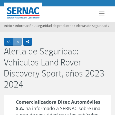
Contenido principal
SERNAC
Toggle 
Inicio
/
Información
/
Seguridad de productos
/
Alertas de Seguridad
/
Agrandar texto
Achicar texto
+A
-A
icono compartir
Alerta de Seguridad:
Vehículos Land Rover
Discovery Sport, años 2023-
2024
Comercializadora Ditec Automóviles
S.A.
ha informado a SERNAC sobre una
alerta de seguridad para los vehículos