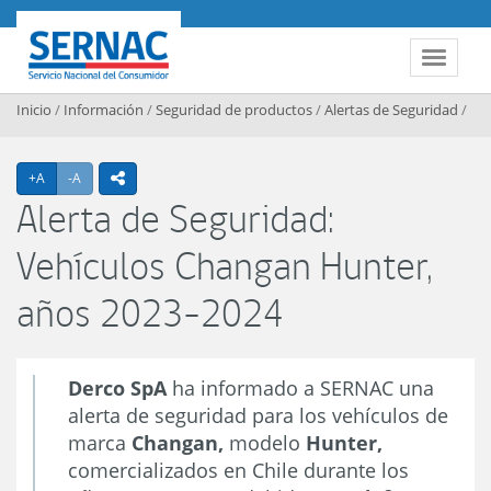
Contenido principal
SERNAC
Toggle 
Inicio
/
Información
/
Seguridad de productos
/
Alertas de Seguridad
/
Agrandar texto
Achicar texto
+A
-A
icono compartir
Alerta de Seguridad:
Vehículos Changan Hunter,
años 2023-2024
Derco SpA
ha informado a SERNAC una
alerta de seguridad para los vehículos de
marca
Changan,
modelo
Hunter,
comercializados en Chile durante los