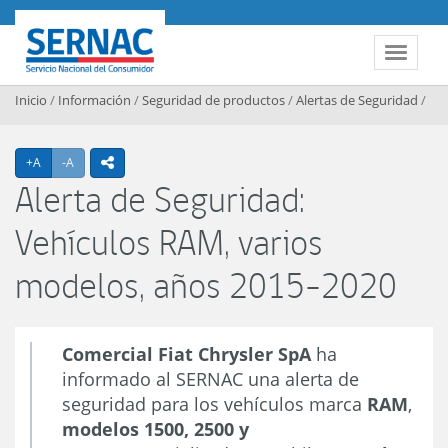
Contenido principal
SERNAC
Toggle 
Inicio
/
Información
/
Seguridad de productos
/
Alertas de Seguridad
/
Agrandar texto
Achicar texto
+A
-A
icono compartir
Alerta de Seguridad:
Vehículos RAM, varios
modelos, años 2015-2020
Comercial Fiat Chrysler SpA
ha
informado al SERNAC una alerta de
seguridad para los vehículos marca
RAM
,
modelos 1500, 2500 y