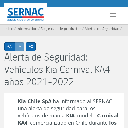
Contenido principal
SERNAC
Toggle 
Inicio
/
Información
/
Seguridad de productos
/
Alertas de Seguridad
/
Agrandar texto
Achicar texto
+A
-A
icono compartir
Alerta de Seguridad:
Vehículos Kia Carnival KA4,
años 2021-2022
Kia Chile SpA
ha informado al SERNAC
una alerta de seguridad para los
vehículos de marca
KIA
, modelo
Carnival
KA4
, comercializado en Chile durante
los