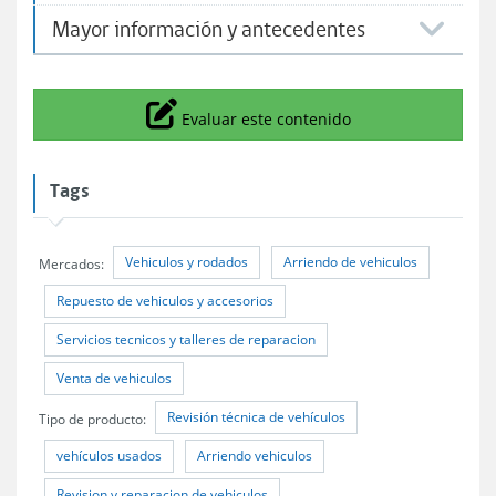
Mayor información y antecedentes
Icono
Evaluar este contenido
Tags
Vehiculos y rodados
Arriendo de vehiculos
Mercados:
Repuesto de vehiculos y accesorios
Servicios tecnicos y talleres de reparacion
Venta de vehiculos
Revisión técnica de vehículos
Tipo de producto:
vehículos usados
Arriendo vehiculos
Revision y reparacion de vehiculos