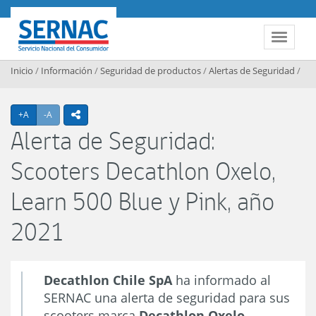
Contenido principal
SERNAC
Toggle 
Inicio
/
Información
/
Seguridad de productos
/
Alertas de Seguridad
/
Agrandar texto
Achicar texto
+A
-A
icono compartir
Alerta de Seguridad:
Scooters Decathlon Oxelo,
Learn 500 Blue y Pink, año
2021
Decathlon Chile SpA
ha informado al
SERNAC una alerta de seguridad para sus
scooters marca
Decathlon Oxelo
,