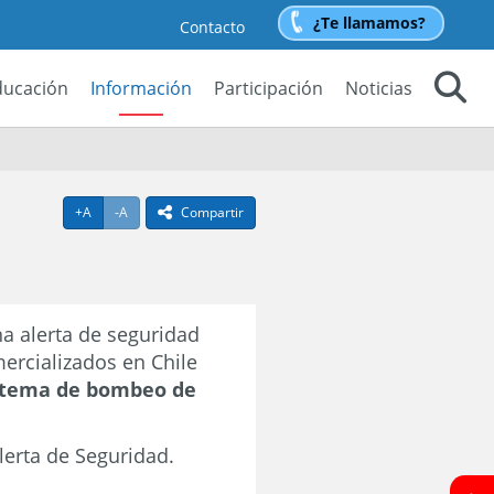
¿Te llamamos?
Contacto
ducación
Información
Participación
Noticias
Buscar
Agrandar texto
Achicar texto
+A
-A
Compartir
icono compartir
a alerta de seguridad
mercializados en Chile
istema de bombeo de
lerta de Seguridad.