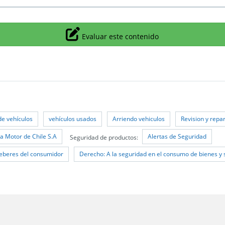
Icono
Evaluar este contenido
de vehículos
vehículos usados
Arriendo vehiculos
Revision y repa
 Motor de Chile S.A
Alertas de Seguridad
Seguridad de productos:
eberes del consumidor
Derecho: A la seguridad en el consumo de bienes y 