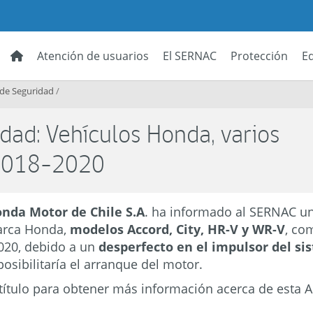
Atención de usuarios
El SERNAC
Protección
E
 de Seguridad
/
dad: Vehículos Honda, varios
 2018-2020
nda Motor de Chile S.A
. ha informado al SERNAC un
arca Honda,
modelos Accord, City, HR-V y WR-V
, co
2020, debido a un
desperfecto en el impulsor del s
posibilitaría el arranque del motor.
título para obtener más información acerca de esta A