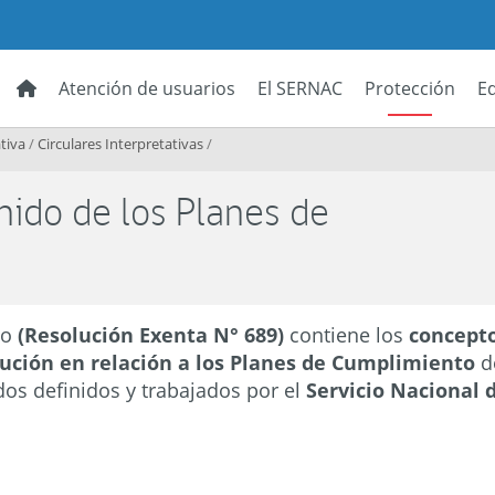
Atención de usuarios
El SERNAC
Protección
E
tiva
/
Circulares Interpretativas
/
nido de los Planes de
to
(Resolución Exenta N° 689)
contiene los
concepto
tución en relación a los Planes de Cumplimiento
d
dos definidos y trabajados por el
Servicio Nacional 