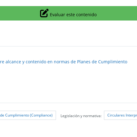
Icono
Evaluar este contenido
obre alcance y contenido en normas de Planes de Cumplimiento
 de Cumplimiento (Compliance)
Circulares Interp
Legislación y normativa: