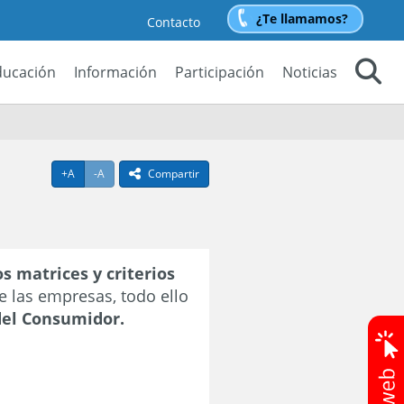
¿Te llamamos?
Contacto
ducación
Información
Participación
Noticias
Buscar
Agrandar texto
Achicar texto
+A
-A
Compartir
icono compartir
s matrices y criterios
e las empresas, todo ello
del Consumidor.