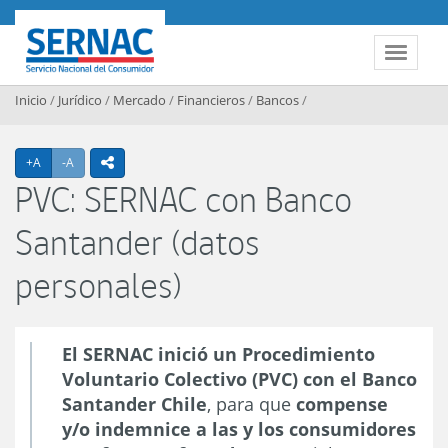
Contenido principal
SERNAC
Toggle 
Inicio
/
Jurídico
/
Mercado
/
Financieros
/
Bancos
/
Agrandar texto
Achicar texto
+A
-A
icono compartir
PVC: SERNAC con Banco
Santander (datos
personales)
El SERNAC inició un Procedimiento
Voluntario Colectivo (PVC) con el Banco
Santander Chile
, para que
compense
y/o indemnice a las y los consumidores