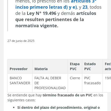
menos, lo prescrito en los
artículos 3°
inciso primero letras d) y e)
, y
23
, todos
de la
Ley N° 19.496
y demás
artículos
que resulten pertinentes de la
normativa vigente.
27 de junio de 2025
Etapa
Estado
Fec
Proveedor
Materia
PVC
PVC
act
BANCO
FALTA AL DEBER
Cierre
PVC
19/
SANTANDER
DE
fracasado
PROFESIONALIDAD
Se entiende que hay
término fracasado de un PVC
en los
siguientes casos:
Si dentro del plazo del procedimiento, original o