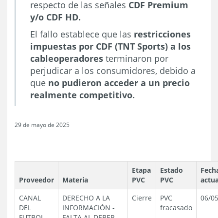
respecto de las señales
CDF Premium
y/o CDF HD.
El fallo establece que las
restricciones
impuestas por CDF (TNT Sports) a los
cableoperadores
terminaron por
perjudicar a los consumidores, debido a
que
no pudieron acceder a un precio
realmente competitivo.
29 de mayo de 2025
Etapa
Estado
Fech
Proveedor
Materia
PVC
PVC
actua
CANAL
DERECHO A LA
Cierre
PVC
06/0
DEL
INFORMACIÓN
-
fracasado
FUTBOL
FALTA AL DEBER