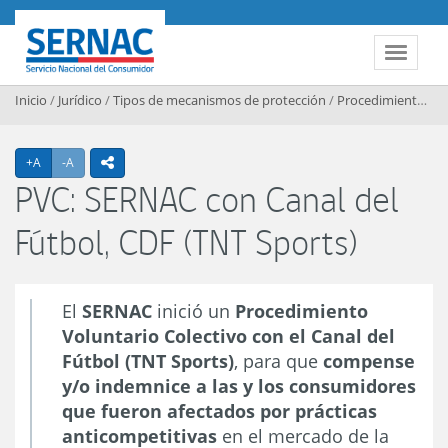
Contenido principal
SERNAC
Toggle 
Inicio
/
Jurídico
/
Tipos de mecanismos de protección
/
Procedimientos Voluntarios Colectivos
Agrandar texto
Achicar texto
+A
-A
icono compartir
PVC: SERNAC con Canal del
Fútbol, CDF (TNT Sports)
El
SERNAC
inició un
Procedimiento
Voluntario Colectivo con el Canal del
Fútbol (TNT Sports)
, para que
compense
y/o indemnice a las y los consumidores
que fueron afectados por prácticas
anticompetitivas
en el mercado de la