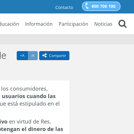
800 700 100
Contacto
ducación
Información
Participación
Noticias
Buscar
de
Agrandar texto
Achicar texto
icono compartir
+A
-A
Compartir
 los consumidores,
 usuarios cuando las
que está estipulado en el
tivo
en virtud de Res.
tengan el dinero de las