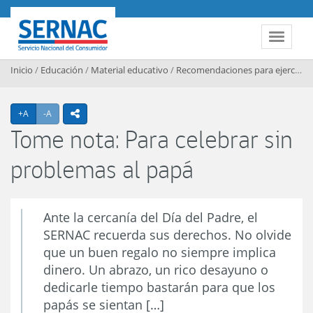
Contenido principal
SERNAC
Toggle 
Inicio
/
Educación
/
Material educativo
/
Recomendaciones para ejercer sus derechos
Agrandar texto
Achicar texto
+A
-A
icono compartir
Tome nota: Para celebrar sin
problemas al papá
Ante la cercanía del Día del Padre, el
SERNAC recuerda sus derechos. No olvide
que un buen regalo no siempre implica
dinero. Un abrazo, un rico desayuno o
dedicarle tiempo bastarán para que los
papás se sientan […]