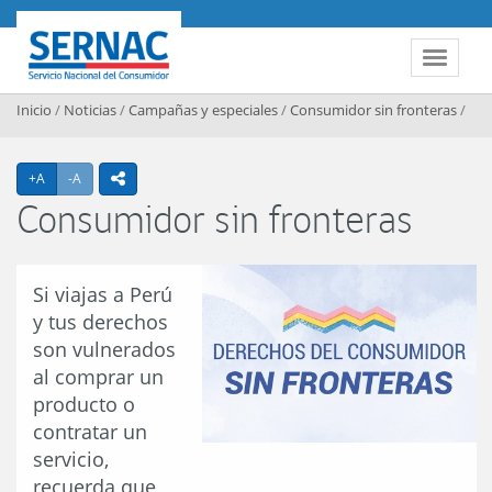
Contenido principal
SERNAC
Toggle 
Inicio
/
Noticias
/
Campañas y especiales
/
Consumidor sin fronteras
/
Agrandar texto
Achicar texto
+A
-A
icono compartir
Consumidor sin fronteras
Si viajas a Perú
y tus derechos
son vulnerados
al comprar un
producto o
contratar un
servicio,
recuerda que