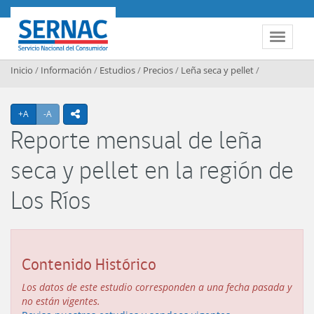
Contenido principal
SERNAC
Toggle 
Inicio
/
Información
/
Estudios
/
Precios
/
Leña seca y pellet
/
Agrandar texto
Achicar texto
+A
-A
icono compartir
Reporte mensual de leña
seca y pellet en la región de
Los Ríos
Contenido Histórico
Los datos de este estudio corresponden a una fecha pasada y
no están vigentes.