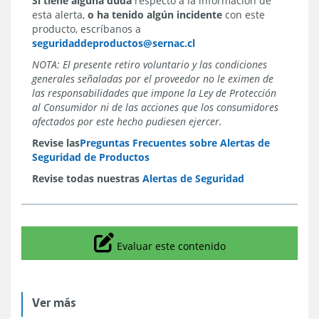
Si tiene alguna duda
respecto a la información de
esta alerta,
o ha tenido algún incidente
con este
producto, escríbanos a
seguridaddeproductos@sernac.cl
NOTA: El presente retiro voluntario y las condiciones
generales señaladas por el proveedor no le eximen de
las responsabilidades que impone la Ley de Protección
al Consumidor ni de las acciones que los consumidores
afectados por este hecho pudiesen ejercer.
Revise las
Preguntas Frecuentes sobre Alertas de
Seguridad de Productos
Revise todas nuestras
Alertas de Seguridad
Icono
Evaluar este contenido
Ver más