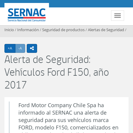
Contenido principal
SERNAC
Toggle 
Inicio
/
Información
/
Seguridad de productos
/
Alertas de Seguridad
/
Agrandar texto
Achicar texto
+A
-A
icono compartir
Alerta de Seguridad:
Vehículos Ford F150, año
2017
Ford Motor Company Chile Spa ha
informado al SERNAC una alerta de
seguridad para sus vehículos marca
FORD, modelo F150, comercializados en