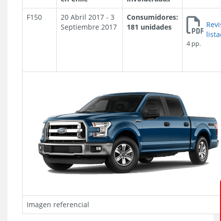
F150
20 Abril 2017 - 3
Consumidores:
Revi
Septiembre 2017
181 unidades
list
4 pp.
Imagen referencial