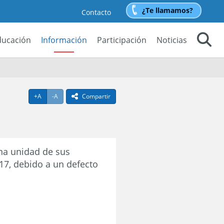
¿Te llamamos?
Contacto
ducación
Información
Participación
Noticias
Buscar
Agrandar texto
Achicar texto
+A
-A
Compartir
icono compartir
na unidad de sus
17, debido a un defecto