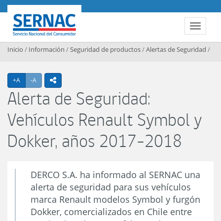
Contenido principal
SERNAC
Toggle 
Inicio
/
Información
/
Seguridad de productos
/
Alertas de Seguridad
/
Agrandar texto
Achicar texto
+A
-A
icono compartir
Alerta de Seguridad:
Vehículos Renault Symbol y
Dokker, años 2017-2018
DERCO S.A. ha informado al SERNAC una
alerta de seguridad para sus vehículos
marca Renault modelos Symbol y furgón
Dokker, comercializados en Chile entre