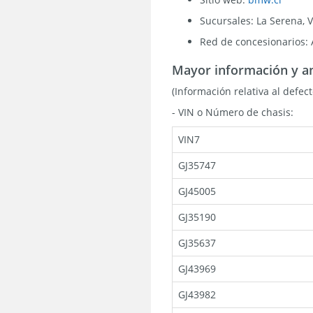
Sucursales: La Serena, 
Red de concesionarios: 
Mayor información y a
(Información relativa al defec
- VIN o Número de chasis:
VIN7
GJ35747
GJ45005
GJ35190
GJ35637
GJ43969
GJ43982