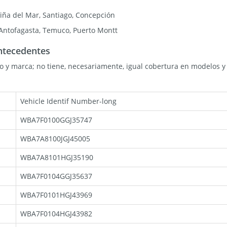
Viña del Mar, Santiago, Concepción
Antofagasta, Temuco, Puerto Montt
ntecedentes
to y marca; no tiene, necesariamente, igual cobertura en modelos y 
Vehicle Identif Number-long
WBA7F0100GGJ35747
WBA7A8100JGJ45005
WBA7A8101HGJ35190
WBA7F0104GGJ35637
WBA7F0101HGJ43969
WBA7F0104HGJ43982