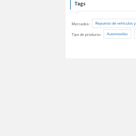
Tags
Repuesto de vehiculos y
Mercados:
Automoviles
Tipo de producto:
Servicio Nacional del Consumidor (SERNAC) / Oficinas Centrales: Teatinos 50,
Atención Público RM: Agustinas 1336, 1° piso, Santiago /
Ver Oficinas regiona