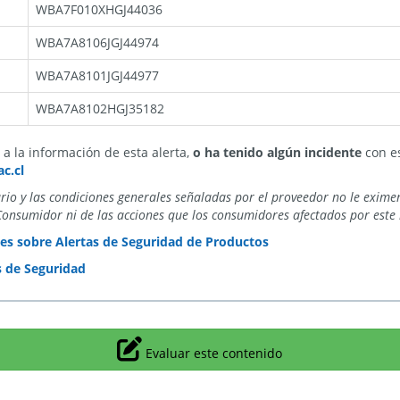
WBA7F010XHGJ44036
WBA7A8106JGJ44974
WBA7A8101JGJ44977
WBA7A8102HGJ35182
a la información de esta alerta,
o ha tenido algún incidente
con es
c.cl
ario y las condiciones generales señaladas por el proveedor no le exime
Consumidor ni de las acciones que los consumidores afectados por este 
es sobre Alertas de Seguridad de Productos
s de Seguridad
Icono
Evaluar este contenido