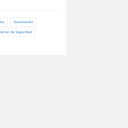
los
Automoviles
Alertas de Seguridad
Preguntas frecuentes
Políticas de Privacidad
Mapa del sitio