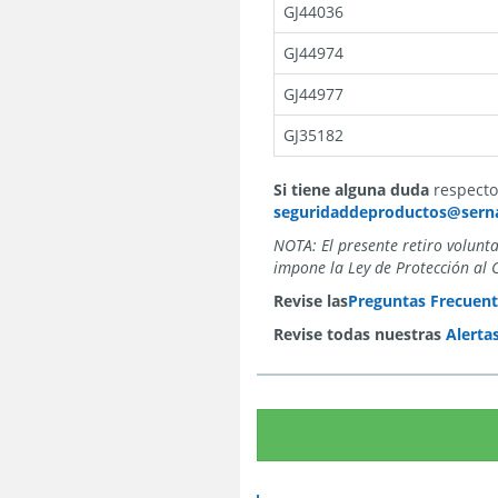
GJ44036
GJ44974
GJ44977
GJ35182
Si tiene alguna duda
respecto 
seguridaddeproductos@serna
NOTA: El presente retiro volunt
impone la Ley de Protección al 
Revise las
Preguntas Frecuent
Revise todas nuestras
Alerta