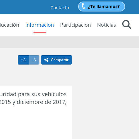
¿Te llamamos?
Contacto
ducación
Información
Participación
Noticias
Buscar
Agrandar texto
Achicar texto
+A
-A
Compartir
icono compartir
uridad para sus vehículos
2015 y diciembre de 2017,