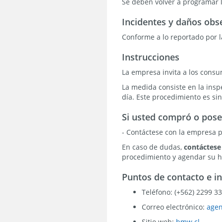
Se deben volver a programar 
Incidentes y daños obs
Conforme a lo reportado por l
Instrucciones
La empresa invita a los consu
La medida consiste en la insp
día. Este procedimiento es sin 
Si usted compró o pose
- Contáctese con la empresa p
En caso de dudas,
contáctese
procedimiento y agendar su ho
Puntos de contacto e i
Teléfono: (+562) 2299 3
Correo electrónico:
age
Sitio web:
bmw.cl