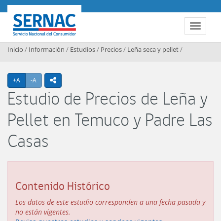
Contenido principal
SERNAC
Toggle 
Inicio
/
Información
/
Estudios
/
Precios
/
Leña seca y pellet
/
Agrandar texto
Achicar texto
+A
-A
icono compartir
Estudio de Precios de Leña y
Pellet en Temuco y Padre Las
Casas
Contenido Histórico
Los datos de este estudio corresponden a una fecha pasada y
no están vigentes.