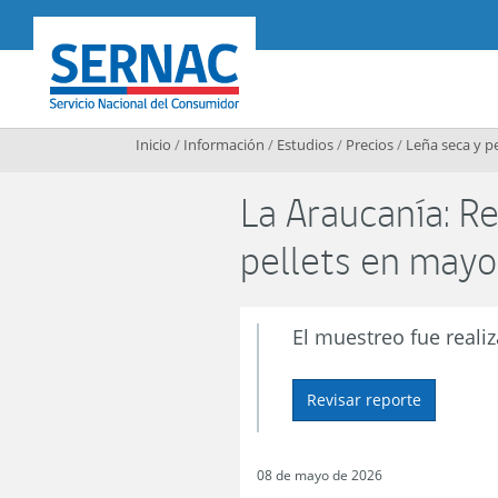
Contenido principal
SERNAC
Inicio
/
Información
/
Estudios
/
Precios
/
Leña seca y pe
La Araucanía: R
pellets en mayo
El muestreo fue reali
Revisar reporte
08 de mayo de 2026