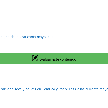
 Región de la Araucanía mayo 2026
Icono
Evaluar este contenido
rar leña seca y pellets en Temuco y Padre Las Casas durante may