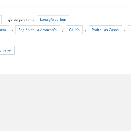
Lena y/o carbon
Tipo de producto:
anía
Región de La Araucanía
Cautín
Padre Las Casas
-
/
/
-
y pellet