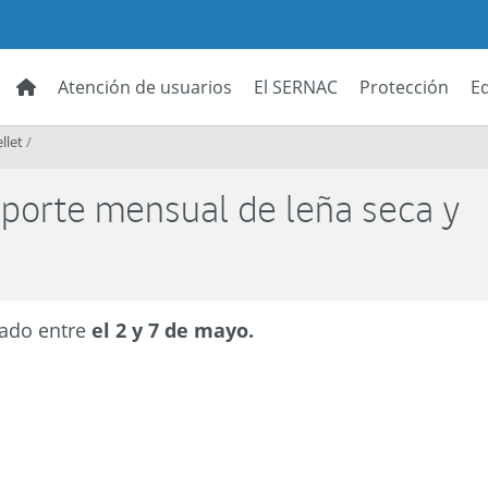
Atención de usuarios
El SERNAC
Protección
E
llet
/
eporte mensual de leña seca y
zado entre
el 2 y 7 de mayo.