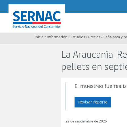
Contenido principal
SERNAC
Inicio
/
Información
/
Estudios
/
Precios
/
Leña seca y pe
La Araucanía: R
pellets en sept
El muestreo fue reali
Revisar reporte
22 de septiembre de 2025