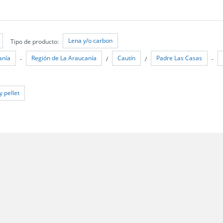
Lena y/o carbon
Tipo de producto:
anía
Región de La Araucanía
Cautín
Padre Las Casas
-
/
/
-
y pellet