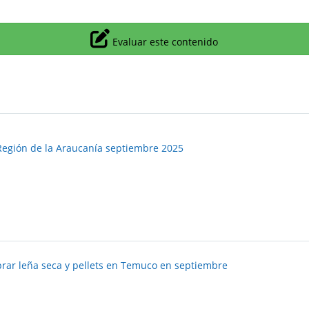
Icono
Evaluar este contenido
 Región de la Araucanía septiembre 2025
rar leña seca y pellets en Temuco en septiembre