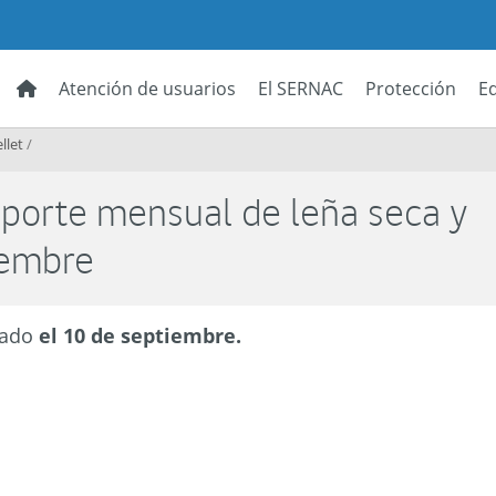
Atención de usuarios
El SERNAC
Protección
E
llet
/
eporte mensual de leña seca y
iembre
zado
el 10 de septiembre.