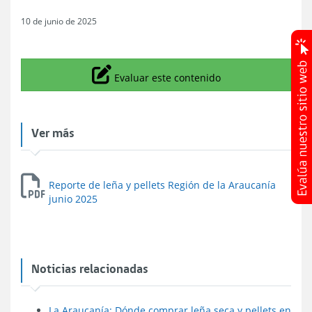
10 de junio de 2025
Icono
Evaluar este contenido
Ver más
Reporte de leña y pellets Región de la Araucanía
junio 2025
Noticias relacionadas
La Araucanía: Dónde comprar leña seca y pellets en