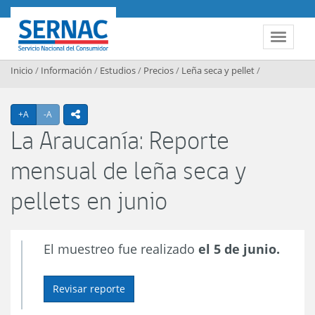
Contenido principal
SERNAC
Toggle 
Inicio
/
Información
/
Estudios
/
Precios
/
Leña seca y pellet
/
Agrandar texto
Achicar texto
+A
-A
icono compartir
La Araucanía: Reporte
mensual de leña seca y
pellets en junio
El muestreo fue realizado
el 5 de junio.
Revisar reporte