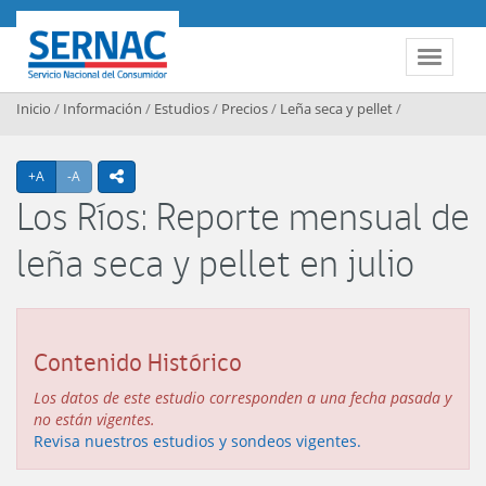
Contenido principal
SERNAC
Toggle 
Inicio
/
Información
/
Estudios
/
Precios
/
Leña seca y pellet
/
Agrandar texto
Achicar texto
+A
-A
icono compartir
Los Ríos: Reporte mensual de
leña seca y pellet en julio
Contenido Histórico
Los datos de este estudio corresponden a una fecha pasada y
no están vigentes.
Revisa nuestros estudios y sondeos vigentes.