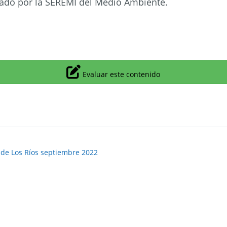
zado por la SEREMI del Medio Ambiente.
Icono
Evaluar este contenido
 de Los Ríos septiembre 2022