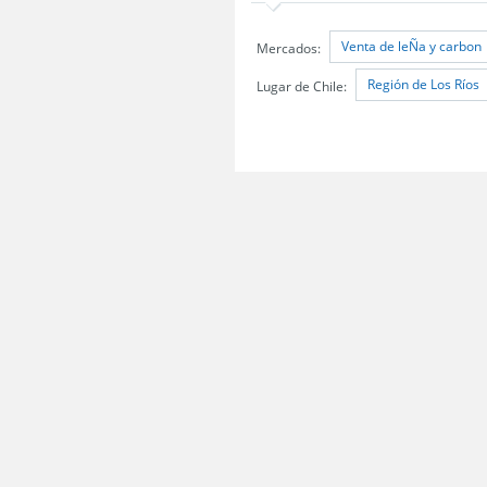
Venta de leÑa y carbon
Mercados:
Región de Los Ríos
Lugar de Chile:
Servicio Nacional del Consumidor (SERNAC) / Oficinas Centrales: Teatinos 50,
Atención Público RM: Agustinas 1336, 1° piso, Santiago /
Ver Oficinas regiona