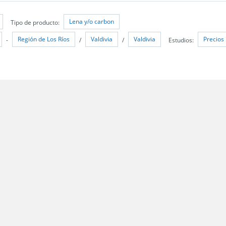
Lena y/o carbon
Tipo de producto:
Región de Los Ríos
Valdivia
Valdivia
Precios
-
/
/
Estudios:
 Santiago;
les