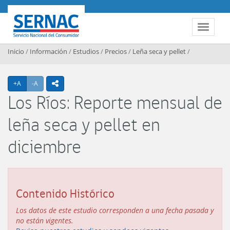
Contenido principal
SERNAC
Toggle 
Inicio
/
Información
/
Estudios
/
Precios
/
Leña seca y pellet
/
Agrandar texto
Achicar texto
+A
-A
icono compartir
Los Ríos: Reporte mensual de
leña seca y pellet en
diciembre
Contenido Histórico
Los datos de este estudio corresponden a una fecha pasada y
no están vigentes.