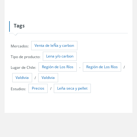
Tags
Venta de leÑa y carbon
Mercados:
Lena y/o carbon
Tipo de producto:
Región de Los Ríos
Región de Los Ríos
Lugar de Chile:
-
/
Valdivia
Valdivia
/
Precios
Leña seca y pellet
Estudios:
/