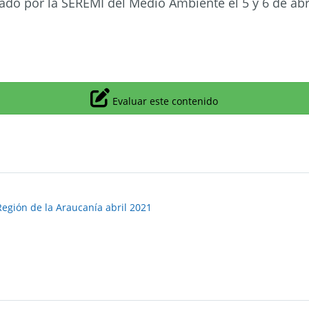
zado por la SEREMI del Medio Ambiente el 5 y 6 de abri
Icono
Evaluar este contenido
Región de la Araucanía abril 2021