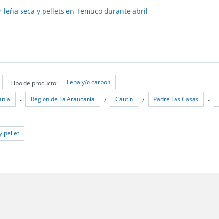
leña seca y pellets en Temuco durante abril
Lena y/o carbon
Tipo de producto:
anía
Región de La Araucanía
Cautín
Padre Las Casas
-
/
/
-
y pellet