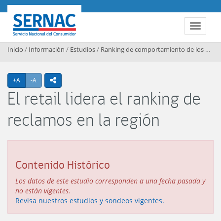
Contenido principal
SERNAC
Toggle 
Inicio
/
Información
/
Estudios
/
Ranking de comportamiento de los mercados
Agrandar texto
Achicar texto
+A
-A
icono compartir
El retail lidera el ranking de
reclamos en la región
Contenido Histórico
Los datos de este estudio corresponden a una fecha pasada y
no están vigentes.
Revisa nuestros estudios y sondeos vigentes.