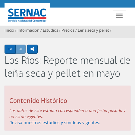
Contenido principal
SERNAC
Toggle 
Inicio
/
Información
/
Estudios
/
Precios
/
Leña seca y pellet
/
Agrandar texto
Achicar texto
+A
-A
icono compartir
Los Ríos: Reporte mensual de
leña seca y pellet en mayo
Contenido Histórico
Los datos de este estudio corresponden a una fecha pasada y
no están vigentes.
Revisa nuestros estudios y sondeos vigentes.